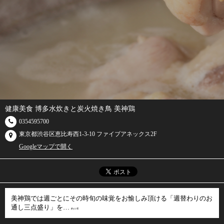
健康美食 博多水炊きと炭火焼き鳥 美神鶏
0354595700
東京都渋谷区恵比寿西1-3-10 ファイブアネックス2F
Googleマップで開く
美神鶏では週ごとにその時旬の味覚をお愉しみ頂ける「週替わりのお
通し三点盛り」を…
約11年